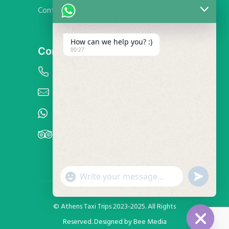
Contact Us
How can we help you? :)
Contact Info
00:27
+30 6909043300
info@athenstaxitrips.com
WhatsApp
TripAdvisor
"
u
W
+
n
c
d
h
h
e
a
© Athens Taxi Trips 2023-2025. All Rights
f
a
t
i
y
Reserved. Designed by
Bee Media
n
t
_