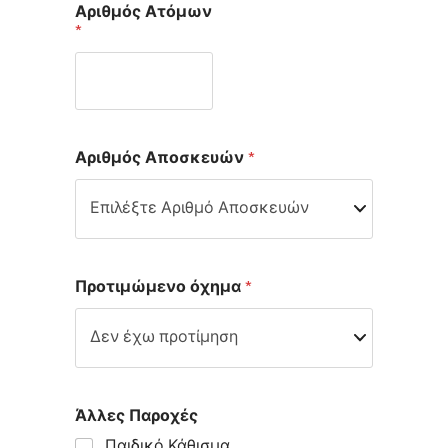
Αριθμός Ατόμων
Μ
*
ε
τ
α
φ
ο
ρ
ά
Αριθμός Αποσκευών
*
ς
V
i
b
e
r
Προτιμώμενο όχημα
*
Άλλες Παροχές
Παιδικό Κάθισμα